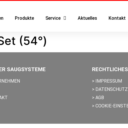
en
Produkte
Service
Aktuelles
Kontakt
Set (54°)
ER SAUGSYSTEME
RECHTLICHES
ERNEHMEN
> IMPRESSUM
> DATENSCHUTZ
AKT
> AGB
> COOKIE-EINST