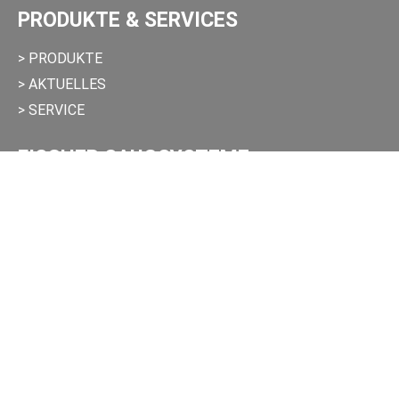
PRODUKTE & SERVICES
> PRODUKTE
> AKTUELLES
> SERVICE
FISCHER SAUGSYSTEME
> UNTERNEHMEN
> FAQ
> KONTAKT
RECHTLICHES
> IMPRESSUM
> DATENSCHUTZ
> AGB