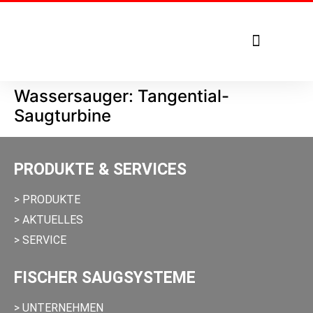
Tel. +49 7271 – 950 1879
Wassersauger: Tangential-
Saugturbine
PRODUKTE & SERVICES
> PRODUKTE
> AKTUELLES
> SERVICE
FISCHER SAUGSYSTEME
> UNTERNEHMEN