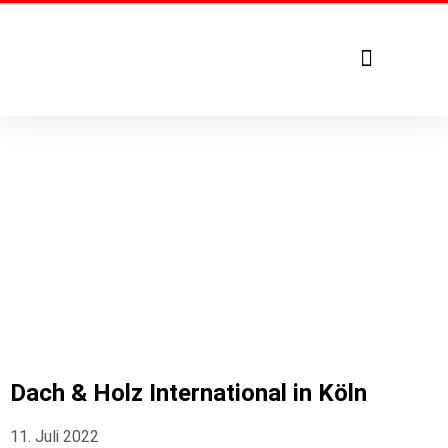
Tel. +49 7271 – 950 1879
Dach & Holz International in Köln
11. Juli 2022